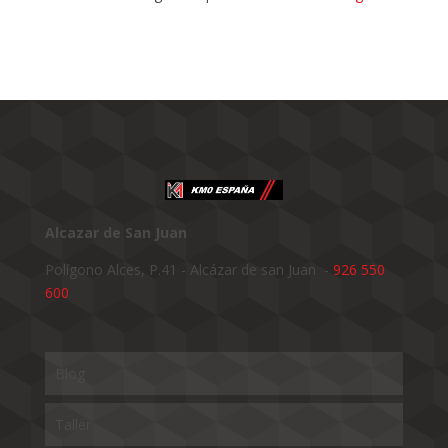
Alcazar de San Juan
Polígono Alces, P.41 - Alcázar de san Juan -
926 550
600
Blog
Taller