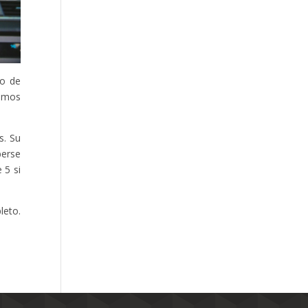
po de
ramos
s. Su
berse
 5 si
leto.