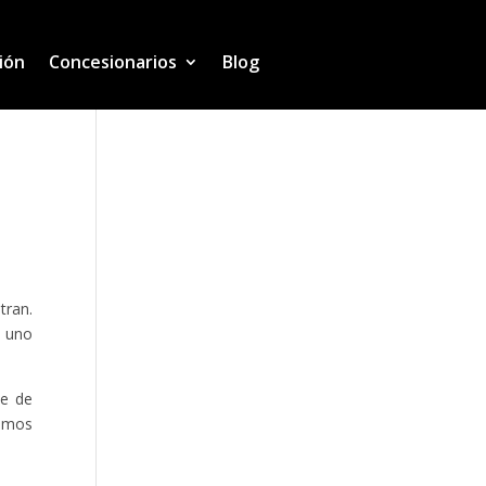
ión
Concesionarios
Blog
tran.
e uno
se de
ramos