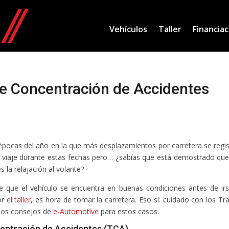
Vehículos
Taller
Financiac
de Concentración de Accidentes
épocas del año en la que más desplazamientos por carretera se regis
 viaje durante estas fechas pero… ¿sabías que está demostrado qu
 la relajación al volante?
ue el vehículo se encuentra en buenas condiciones antes de ir
or el
taller
, es hora de tomar la carretera. Eso sí: cuidado con los T
los consejos de
e-Automotive
para estos casos.
entración de Accidentes (TCA)