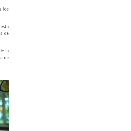
s los
resta
os de
de la
ja de