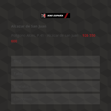
Alcazar de San Juan
Polígono Alces, P.41 - Alcázar de san Juan -
926 550
600
Blog
Taller
Vehículos
Conócenos