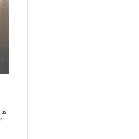
unas
en